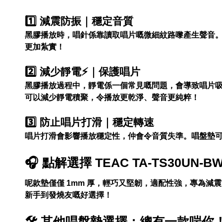
1️⃣ 減震防振｜穩定音質
黑膠播放時，唱針係靠讀取唱片嘅微細紋路嚟產生聲音
更加紮實！
2️⃣ 減少靜電⚡️｜保護唱片
黑膠播放過程中，靜電係一個常見嘅問題，會導致唱片吸塵，
可以減少靜電積聚，令播放更乾淨、聲音更純粹！
3️⃣ 防止唱片打滑｜穩定轉速
唱片打滑會影響播放穩定性，仲會令音質失準。唱盤墊
🎧 點解選擇 TEAC TA-TS30UN-
呢款墊僅僅 1mm 厚，輕巧又堅韌，適配性強，專為
新手到發燒友嘅好選擇！
🛠 其他唱盤墊選擇：總有一款啱你