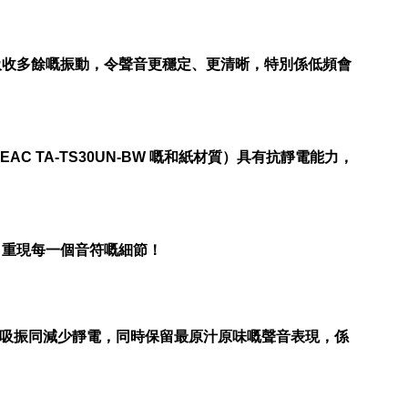
吸收多餘嘅振動，令聲音更穩定、更清晰，特別係低頻會
TA-TS30UN-BW 嘅和紙材質）具有抗靜電能力，
，重現每一個音符嘅細節！
以吸振同減少靜電，同時保留最原汁原味嘅聲音表現，係