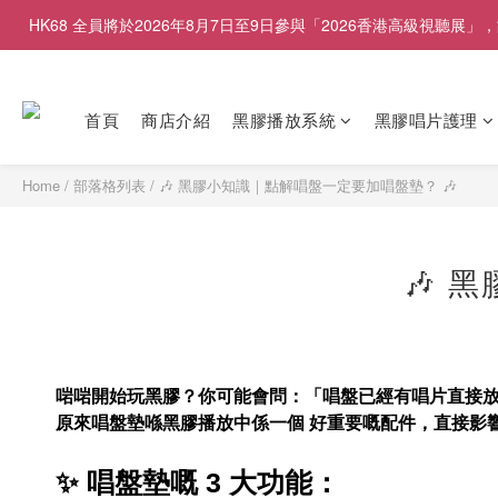
HK68 全員將於2026年8月7日至9日參與「2026香港高級視聽
首頁
商店介紹
黑膠播放系統
黑膠唱片護理
Home
/
部落格列表
/
🎶 黑膠小知識｜點解唱盤一定要加唱盤墊？ 🎶
🎶 
啱啱開始玩黑膠？你可能會問：「唱盤已經有唱片直接放
原來唱盤墊喺黑膠播放中係一個 好重要嘅配件，直接影
✨ 唱盤墊嘅 3 大功能：