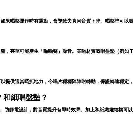
。如果唱盤運作時有震動，會導致失真同音質下降。唱盤墊可以
甚至可能產生「啪啪聲」噪音。某啲材質嘅唱盤墊（例如 TEAC 
可以提供適當嘅抓地力，令唱片穩穩陣陣咁轉動，保證轉速穩定
BW 和紙唱盤墊
？
減震、防靜電設計，對音質提升有即時效果。加上和紙纖維結構可
！