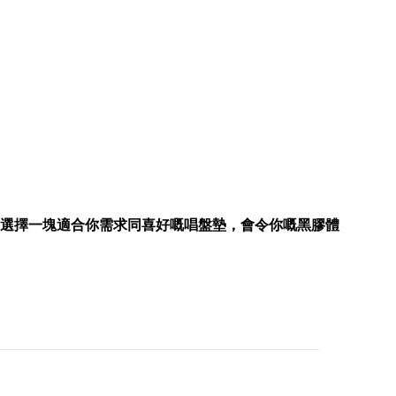
！
特優勢。選擇一塊適合你需求同喜好嘅唱盤墊，會令你嘅黑膠體