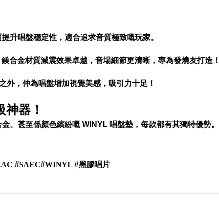
材質提升唱盤穩定性，適合追求音質極致嘅玩家。
藝品，鎂合金材質減震效果卓越，音場細節更清晰，專為發燒友打造
用性之外，仲為唱盤增加視覺美感，吸引力十足！
升級神器！
金屬、鎂合金、甚至係顏色繽紛嘅 WINYL 唱盤墊，每款都有其獨
EAC
#
SAEC
#
WINYL
#
黑膠唱片