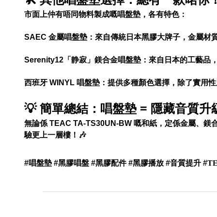
市面上仲有唔同物料製成嘅唱盤墊，各有特色：
SAEC 金屬唱盤墊：來自傳統日本黑膠大牌子，金屬
Serenity12「静寂」鎂合金唱盤墊：來自日本的工
西班牙 WINYL 唱盤墊：提供多種顏色選擇，除了實
💡 簡單總結：唱盤墊 = 隱藏音質
無論係 TEAC TA-TS30UN-BW 嘅和紙，定係
驗更上一層樓！🎶
#
唱盤墊
#
黑膠唱盤
#
黑膠配件
#
黑膠播放
#
音質提升
#
T