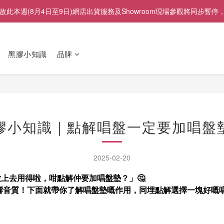
展」，故此本週(8月4日至9日)網店出貨服務及Showroom現場參觀將
黑膠小知識
品牌
黑膠小知識｜點解唱盤一定要加唱盤墊
2025-02-20
上去用得啦，咁點解仲要加唱盤墊？」🤔
響音質！下面就帶你了解唱盤墊嘅作用，同埋點解選擇一塊好嘅唱