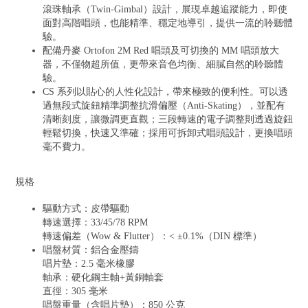
滾珠軸承（Twin-Gimbal）設計，展現卓越追蹤能力，即使
面對高階唱頭，也能精準、穩定地導引，提供一流的聆聽體
驗。
配備丹麥 Ortofon 2M Red 唱頭及可切換的 MM 唱頭放大
器，不僅物超所值，更帶來音色均衡、細膩自然的聆聽體
驗。
CS 系列以貼心的人性化設計，帶來極致的便利性。可以透
過無段式旋鈕精準調整抗滑偏壓（Anti-Skating），並配有
清晰刻度，讓微調更直觀；三段轉速的電子調整則透過旋鈕
輕鬆切換，快速又準確；採用可拆卸式唱頭設計，更換唱頭
毫不費力。
規格
驅動方式：皮帶驅動
轉速選擇：33/45/78 RPM
轉速偏差（Wow & Flutter）：< ±0.1%（DIN 標準）
唱盤材質：鋁合金壓鑄
唱片墊：2.5 毫米橡膠
軸承：硬化鋼主軸+黃銅軸套
直徑：305 毫米
唱盤重量（含唱片墊）：850 公克