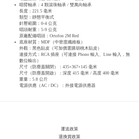
唱臂軸承：4 顆滾珠軸承 / 雙萬向軸承
長度：221.5 毫米
類型：靜態平衡式
針壓範圍：0-4 公克
唱頭耐重：5-9 公克
原廠配備唱頭：Ortofon 2M Red
底座材質：MDF（中密度纖維板）
外觀：黑色貼皮（可加價選購胡桃木貼皮）
連接方式：RCA 插座（可連接 Phono 輸入、Line 輸入，無
數位輸出）
尺寸（防塵蓋關閉）：435×367×145 毫米
尺寸（防塵蓋開啟）：深度 415 毫米 / 高度 400 毫米
重量：5.8 公斤
電源供應（AC / DC）：外接電源供應器
運送政策
退換貨政策