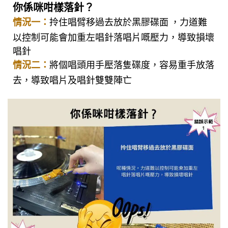
你係咪咁樣落針？
情況一
：
拎住唱臂移過去放於黑膠碟面
，力道難
以控制可能會加重左唱針落唱片嘅壓力，導致損壞
唱針
情況二
：
將個唱頭用手壓落
隻
碟度
，容易重手放落
去，導致唱片及唱針雙雙陣亡