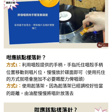
咁應該點樣落針？
方式1：
利用唱殼提供的手柄，手指托住唱殼手柄
位置移動到唱片位，慢慢放於碟面即可（使用托住
的方式就唔會施加不必要嘅壓力俾唱頭）
方式2：
使用起落架，
因為起落架已經調校好恰當
的距離，由油壓慢慢將唱針放落去