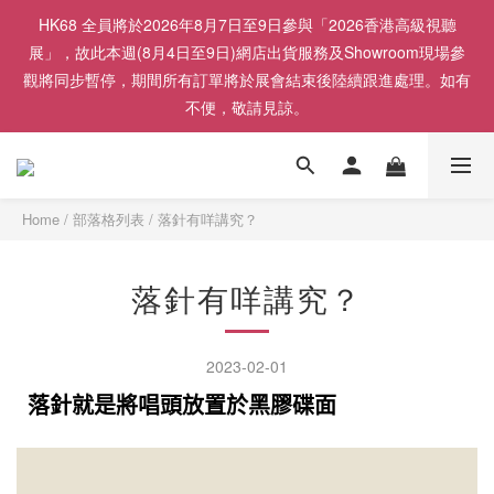
HK68 全員將於2026年8月7日至9日參與「2026香港高級視聽
展」，故此本週(8月4日至9日)網店出貨服務及Showroom現場參
觀將同步暫停，期間所有訂單將於展會結束後陸續跟進處理。如有
不便，敬請見諒。
Home
/
部落格列表
/
落針有咩講究？
落針有咩講究？
2023-02-01
落針就是將唱頭放置於黑膠碟面