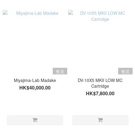
售完
售完
Miyajima-Lab Madake
DV-10X5 MKII LOW MC
Cartridge
HK$40,000.00
HK$7,800.00