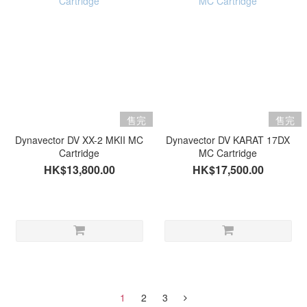
售完
售完
Dynavector DV XX-2 MKII MC
Dynavector DV KARAT 17DX
Cartridge
MC Cartridge
HK$13,800.00
HK$17,500.00
1
2
3