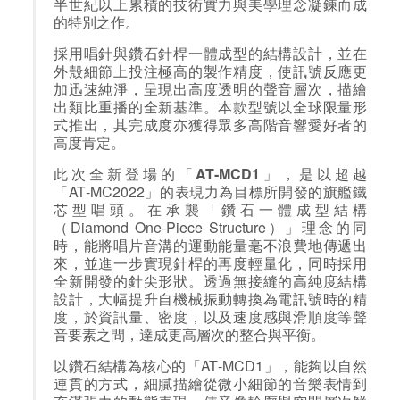
半世紀以上累積的技術實力與美學理念凝鍊而成
的特別之作。
採用唱針與鑽石針桿一體成型的結構設計，並在
外殼細節上投注極高的製作精度，使訊號反應更
加迅速純淨，呈現出高度透明的聲音層次，描繪
出類比重播的全新基準。本款型號以全球限量形
式推出，其完成度亦獲得眾多高階音響愛好者的
高度肯定。
此次全新登場的「
AT‑MCD1
」，是以超越
「AT‑MC2022」的表現力為目標所開發的旗艦鐵
芯型唱頭。在承襲「鑽石一體成型結構
（Diamond One‑Piece Structure）」理念的同
時，能將唱片音溝的運動能量毫不浪費地傳遞出
來，並進一步實現針桿的再度輕量化，同時採用
全新開發的針尖形狀。透過無接縫的高純度結構
設計，大幅提升自機械振動轉換為電訊號時的精
度，於資訊量、密度，以及速度感與滑順度等聲
音要素之間，達成更高層次的整合與平衡。
以鑽石結構為核心的「AT‑MCD1」，能夠以自然
連貫的方式，細膩描繪從微小細節的音樂表情到