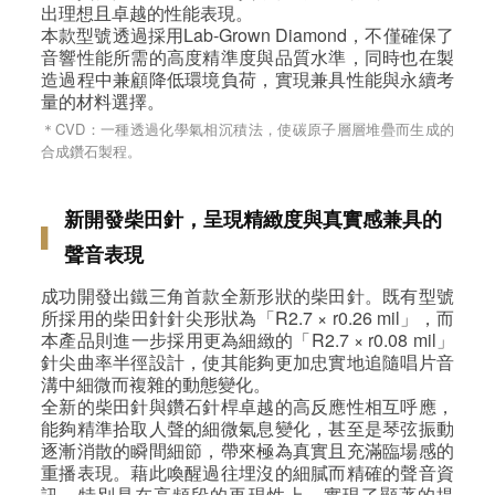
出理想且卓越的性能表現。
本款型號透過採用Lab‑Grown Diamond，不僅確保了
音響性能所需的高度精準度與品質水準，同時也在製
造過程中兼顧降低環境負荷，實現兼具性能與永續考
量的材料選擇。
＊CVD：一種透過化學氣相沉積法，使碳原子層層堆疊而生成的
合成鑽石製程。
新開發柴田針，呈現精緻度與真實感兼具的
▌
聲音表現
成功開發出鐵三角首款全新形狀的柴田針。既有型號
所採用的柴田針針尖形狀為「R2.7 × r0.26 mil」，而
本產品則進一步採用更為細緻的「R2.7 × r0.08 mil」
針尖曲率半徑設計，使其能夠更加忠實地追隨唱片音
溝中細微而複雜的動態變化。
全新的柴田針與鑽石針桿卓越的高反應性相互呼應，
能夠精準拾取人聲的細微氣息變化，甚至是琴弦振動
逐漸消散的瞬間細節，帶來極為真實且充滿臨場感的
重播表現。藉此喚醒過往埋沒的細膩而精確的聲音資
訊，特別是在高頻段的再現性上，實現了顯著的提