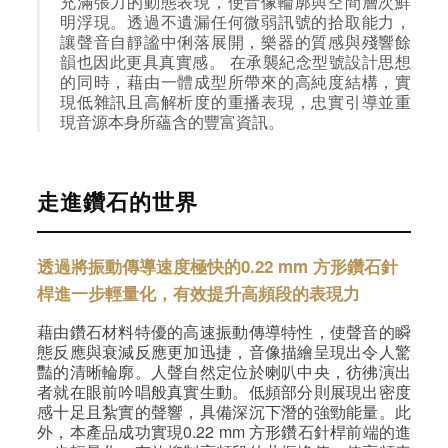
充滿張力的動態表現，使音像輪廓與空間層次鮮
明浮現。透過不遺漏任何微弱訊號的拾取能力，
讓聲音自靜謐中俐落展開，樂器的質感與殘響餘
韻也因此更具真實感。 在承襲紀念型號設計思想
的同時，藉由一體成型所帶來的高純度結構，實
現低雜訊且高解析度的重播表現，忠實引導並重
現音源本身所蘊含的豐富資訊。
走進鑽石的世界
透過將振動傳導速度極快的0.22 mm 方形鑽石針
桿進一步輕量化，有效提升高頻段的表現力
藉由鑽石材料特優的高速振動傳導特性，使聲音的瞬
態反應與衰減反應更加迅捷，音像描繪呈現出令人驚
豔的清晰輪廓。人聲自然定位於喇叭中央，彷彿演出
者就在眼前吟唱般真實生動。低頻部分則展現出密度
感十足且紮實的聲響，具備深沉下潛的強勁能量。此
外，本產品成功實現0.22 mm 方形鑽石針桿前端的進