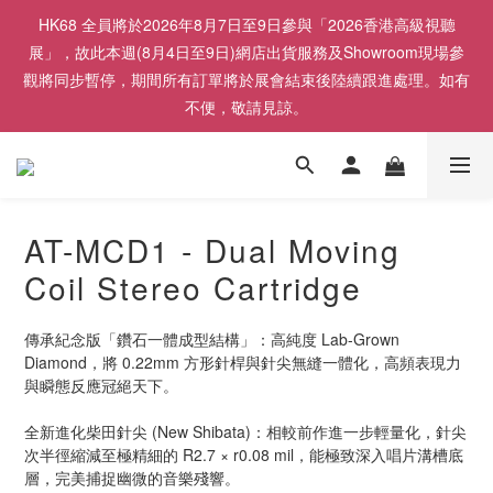
HK68 全員將於2026年8月7日至9日參與「2026香港高級視聽
展」，故此本週(8月4日至9日)網店出貨服務及Showroom現場參
觀將同步暫停，期間所有訂單將於展會結束後陸續跟進處理。如有
不便，敬請見諒。
AT-MCD1 - Dual Moving
Coil Stereo Cartridge
傳承紀念版「鑽石一體成型結構」：高純度 Lab-Grown 
Diamond，將 0.22mm 方形針桿與針尖無縫一體化，高頻表現力
與瞬態反應冠絕天下。
全新進化柴田針尖 (New Shibata)：相較前作進一步輕量化，針尖
次半徑縮減至極精細的 R2.7 × r0.08 mil，能極致深入唱片溝槽底
層，完美捕捉幽微的音樂殘響。