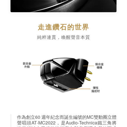
走進鑽石的世界
純粹連貫，喚醒聲音本質
作為創立60 週年紀念而誕生編號的MC雙動圈立體
聲唱頭AT‑MC2022，是Audio‑Technica鐵三角將