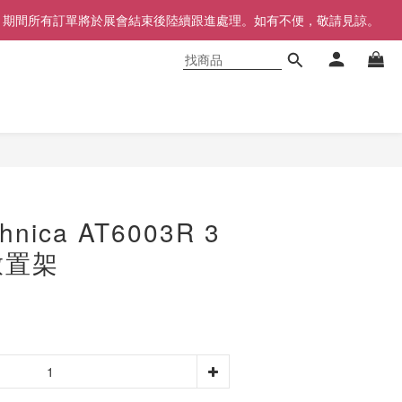
同步暫停，期間所有訂單將於展會結束後陸續跟進處理。如有不便，敬請見諒。
立即購買
chnica AT6003R 3
放置架