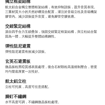
獨立框架結構
航太鋁合金獨立整體框架結構，有效抑制諧振，題升音質表現。
三重材質大小的天然砂礫混合配置，灌注於音箱立柱及音箱機架
膠管內。減少諧振提升音質，避免腳管空膠效應。
交錯緊定結構
源自四手合力互鎖疊加，強固交錯緊定框架結構，與立柱結合緊
固為一體，大幅提升整體結構鋼性。
彈性阻尼避震
彈性阻尼避震有效減少諧振。
玄英石避震板
微晶振粒黑啞質感表面處理，復合石材顆粒高溫燒制壓合，密度
均勻聲底厚實一次性好。
航太鋁立柱
立柱可托展，高度可任意搭配。
腳釘不鏽鋼
水平高度可調，不鏽鋼微晶振粒處理。