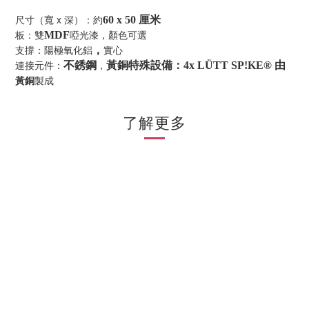
尺寸（寬 x 深）：約
60 x 50 厘米
板：雙
啞光漆，顏色可選
MDF
支撐：陽極氧化鋁
實心
，
連接元件：
，
不銹鋼
黃銅特殊設備：4x LÜTT SP!KE® 由
黃銅
製成
了解更多