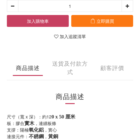
加入購物車
立即購買
加入追蹤清單
送貨及付款方
商品描述
顧客評價
式
商品描述
尺寸（寬 x 深）：約12
0 x 50 厘米
板：膠合
，連續板條
實木
支撐：陽極
，實心
氧化鋁
連接元件：
，
不銹鋼
黃銅