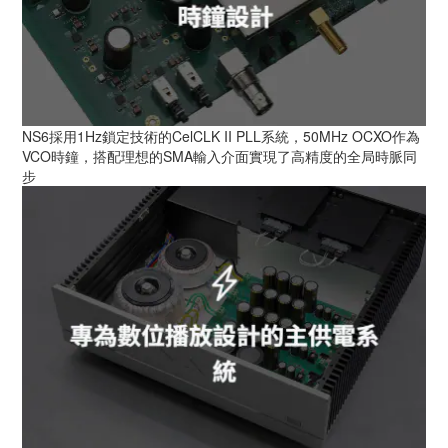
NS6採用1Hz鎖定技術的CelCLK II PLL系統，50MHz OCXO作為
VCO時鐘，搭配理想的SMA輸入介面實現了高精度的全局時脈同
步