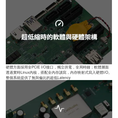
硬體方面採用全PCIE I/O接口，獨立供電，全局時鐘；軟體層面
透過實時Linux內核，搭配全內存讀寫，內存映射式寫入硬體I/O。
整個系統提供了無與倫比的超低Latency