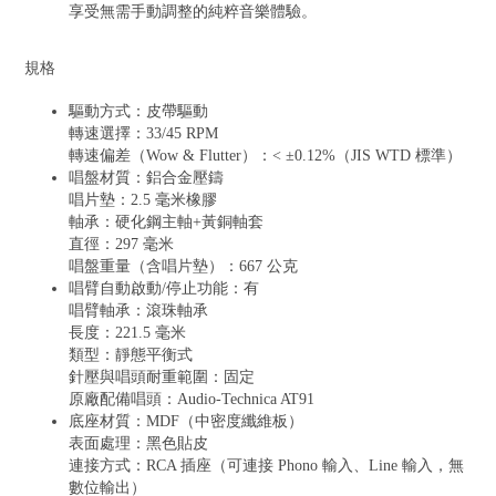
享受無需手動調整的純粹音樂體驗。
規格
驅動方式：皮帶驅動
轉速選擇：33/45 RPM
轉速偏差（Wow & Flutter）：< ±0.12%（JIS WTD 標準）
唱盤材質：鋁合金壓鑄
唱片墊：2.5 毫米橡膠
軸承：硬化鋼主軸+黃銅軸套
直徑：297 毫米
唱盤重量（含唱片墊）：667 公克
唱臂自動啟動/停止功能：有
唱臂軸承：滾珠軸承
長度：221.5 毫米
類型：靜態平衡式
針壓與唱頭耐重範圍：固定
原廠配備唱頭：Audio-Technica AT91
底座材質：MDF（中密度纖維板）
表面處理：黑色貼皮
連接方式：RCA 插座（可連接 Phono 輸入、Line 輸入，無
數位輸出）