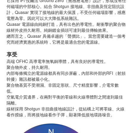
它採用 iFi 悅爾法 Ground Zero（無感應電壓）設計，形成沒有任
何磁場的中部核心。結合 Shotgun 接地線、非扭曲及恆定阻抗設
計，Quasar 實現了接地線的最大保護，不受任何磁場影響，感應
電壓為零。因此可以大大降低系統雜訊。
Quasar 電源線由純銅打造，具有出色的導電性。耐衝擊的聚合物
線材外皮持久耐用。純銅鍍金插頭可達到最佳傳輸效果。
總而言之，Quasar 具備卓越的「聲價比」。當您需要建造一個考
究而經濟實惠的系統時，它將是最適合您的電源線。
享受
高端 OFHC 高導電率無氧銅導體，具有良好的導電性。
聚合物外皮，持久耐用。
內部每條獨立的電源線都具有同步屏蔽，內部和外部的RFI（射頻
幹擾）雜訊都被最小化。
聚合物基質不受潮濕、非固定形狀、尺寸精度影響，介電常數
低。
空氣電介質邊界，在兩對平衡的零線和火線導體對之間達到最佳
隔離。
線材採用 Shotgun 非扭曲接地線設計，從結構上可將零線、火線
看作膛線，而將接地線看作子彈，顯著降低接地環路噪音。