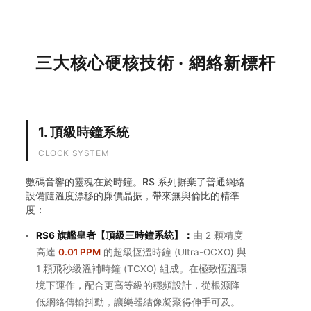
三大核心硬核技術 · 網絡新標杆
1. 頂級時鐘系統
CLOCK SYSTEM
數碼音響的靈魂在於時鐘。RS 系列摒棄了普通網絡
設備隨溫度漂移的廉價晶振，帶來無與倫比的精準
度：
RS6 旗艦皇者【頂級三時鐘系統】：
由 2 顆精度
高達
0.01 PPM
的超級恆溫時鐘 (Ultra-OCXO) 與
1 顆飛秒級溫補時鐘 (TCXO) 組成。在極致恆溫環
境下運作，配合更高等級的穩頻設計，從根源降
低網絡傳輸抖動，讓樂器結像凝聚得伸手可及。