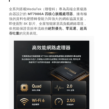
全系列搭載MediaTek（聯發科）專為高端企業級路
由器設計的
MT7986A 四核心旗艦處理器
。擁有極
強的資料包硬體轉發能力與強大的網絡協議支援，
即使面對 8K 影片、全屋智能家居高負載網絡環境，
依然能保證音頻串流維持
絕對優先、零延遲、超高
吞吐量
的完美表現。