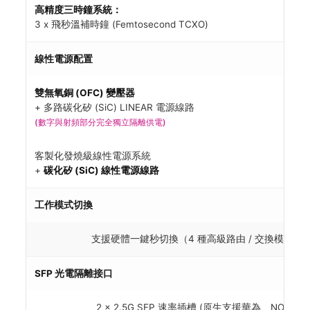
高精度三時鐘系統：
3 x 飛秒溫補時鐘 (Femtosecond TCXO)
線性電源配置
雙無氧銅 (OFC) 變壓器
+ 多路碳化矽 (SiC) LINEAR 電源線路
(數字與射頻部分完全獨立隔離供電)
客製化發燒級線性電源系統
+
碳化矽 (SiC) 線性電源線路
工作模式切換
支援硬體一鍵秒切換（4 種高級路由 / 交換模式組
SFP 光電隔離接口
2 x 2.5G SFP 速率插槽 (原生支援華為、NOKIA