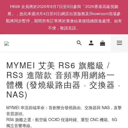
HK68 全員將於2026年8月7日至9日參與「2026香港高級視聽
展」，故此本週(8月4日至9日)網店出貨服務及Showroom現場參
觀將同步暫停，期間所有訂單將於展會結束後陸續跟進處理。如有
不便，敬請見諒。
MYMEI 艾美 RS6 旗艦級 /
RS3 進階款 音頻專用網絡一
體機 (發燒級路由器 · 交換器 ·
NAS)
MYMEI 串流前端革命：首創整合發燒路由、交換器與 NAS，直擊
音質源頭。
RS6 旗艦之選：航空級 OCXO 恆溫時鐘、重型 CNC 機箱、5G 
獨立音響專線。