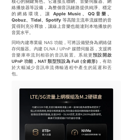
核心的關鍵角色。它連接互聯網、音樂伺服器、網
絡播放器等設備，為整個音訊鏈路提供純淨、穩定
的網絡環境。讓
Apple Music、QQ音樂、
Qobuz、Tidal、Spotify
等高階主流串流媒體的音
質得到充分釋放，讓線上音樂也能達到本地播放的
音質水平。
同時內建專業級 NAS 功能，可將設備變身為網絡儲
存伺服器。內建 DLNA / UPnP 媒體伺服器，支援將
音樂庫串流到相容的音訊裝置。系統更
預設開啟
UPnP 功能，NAT 類型預設為 Full (全錐形)
，有助
於大幅減少音訊串流傳輸過程中產生的延遲和丟
包。