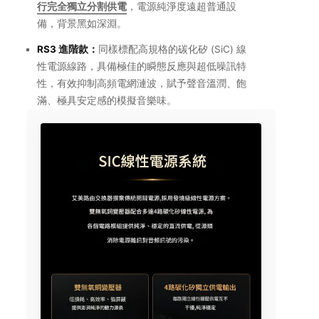
行完全獨立分割供電
，電源純淨度遠超普通設
備，背景黑如深淵。
RS3 進階款：
同樣標配高規格的碳化矽 (SiC) 線
性電源線路，具備極佳的瞬態反應與超低噪訊特
性，有效抑制高頻電網漣波，賦予聲音溫潤、飽
滿、極具安定感的模擬音樂味。