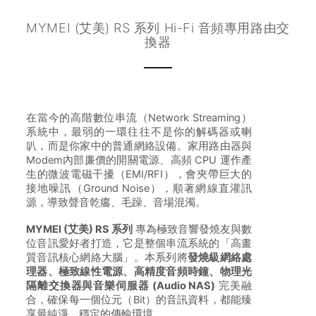
MYMEI (艾美) RS 系列 Hi-Fi 音頻專用路由交
換器
在當今的高階數位串流（Network Streaming）
系統中，最弱的一環往往不是你的解碼器或喇
叭，而是你家中的普通網絡設備。家用路由器與
Modem內部廉價的開關電源、高頻 CPU 運作產
生的微波電磁干擾（EMI/RFI），會夾帶巨大的
接地噪訊（Ground Noise），順著網線直灌訊
源，導致聲音乾癟、毛躁、音場混濁。
MYMEI (艾美) RS 系列
專為極致音響發燒友與數
位音訊愛好者打造，它是整個串流系統的「高畫
質音訊核心網絡大腦」。本系列將
發燒級網絡處
理器、極致線性電源、高精度音頻時鐘、物理光
隔離交換器與音樂伺服器 (Audio NAS)
完美融
合，確保每一個位元（Bit）的音訊資料，都能臻
享最純淨、穩定的傳輸環境。