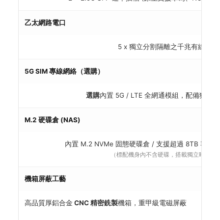
乙太網路電口
5 x 獨立分割隔離之千兆有線 RJ4
5G SIM 專線網絡（選購）
選購
內置 5G / LTE 全網通模組，配備獨立流
M.2 硬碟倉 (NAS)
內置 M.2 NVMe 固態硬碟倉 / 支援超過 8TB 容量 
（標配機身內不含硬碟，搭載獨立時鐘與
機箱屏蔽工藝
高品質厚鋁合金
CNC 精密銑製
機箱，重甲級電磁屏蔽