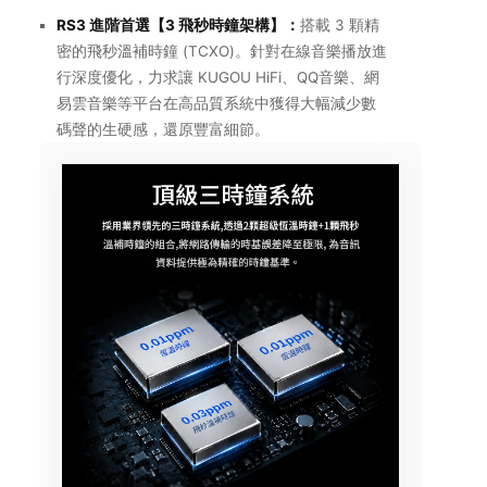
RS3 進階首選【3 飛秒時鐘架構】：
搭載 3 顆精
密的飛秒溫補時鐘 (TCXO)。針對在線音樂播放進
行深度優化，力求讓 KUGOU HiFi、QQ音樂、網
易雲音樂等平台在高品質系統中獲得大幅減少數
碼聲的生硬感，還原豐富細節。