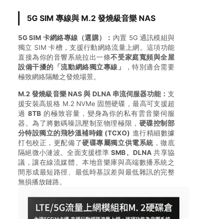
5G SIM 專線與 M.2 發燒級音樂 NAS
5G SIM 卡網絡專線（選購）：
內置 5G 通訊模組與
獨立 SIM 卡槽，支援行動網絡流量上網。這項功能
直接為你的音響系統拉出一條
不受家庭寬頻與全屋
設備干擾的「流動網絡獨立專線」
，特別適合需要
極致網絡隔離之發燒場景。
M.2 發燒級音樂 NAS 與 DLNA 串流伺服器功能：
支
援安裝高規格 M.2 NVMe 固態硬碟，最高可支援超
過
8TB
的極致容量，變身為你的私有雲音樂伺服
器。為了將數碼噪訊壓制至物理極限，
硬碟控制部
分特設獨立的飛秒溫補時鐘 (TCXO)
進行精細數據
打包校正，更配備了
硬碟專屬獨立供電系統
，徹底
隔絕微小漣波。全面支援標準
SMB、DLNA
共享協
議，讓在線流媒體、本地音樂庫與高端數播系統之
間形成最短路徑、最低時基誤差與最低雜訊的完整
無損播放鏈路。