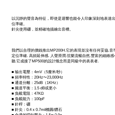
以沉靜的聲音為特征，即使是迴響也能令人印象深刻地表達
位準確。
針尖使用硼，並精確地描繪出音槽。
我們以合理的價銭推出MP200H.它的表現並沒有任何妥協.音
定位準確. 高頻延伸感. 人聲滑潤.弦樂流暢自然.豐富的細緻
聽.它成接了MP500的設計慨念而是同級中的表表者.
■ 输出電壓：4mV（5釐米/秒）
■ 頻率特性：20Hz〜23,000Hz
■ 通道分離：25dB（1KHz）
■ 频道平衡：1.5 dB或更小
■ 負載電阻：47KΩ
■ 負載能力：100pF
■ 針桿：硼
■ 針尖：0.4 x 0.7mil橢圓/鑽石
■ 合適的唱針壓力：1.5〜2.0g