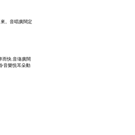
出來。音唱廣闊定
準而快.音塲廣闊
感令音樂悦耳朵動