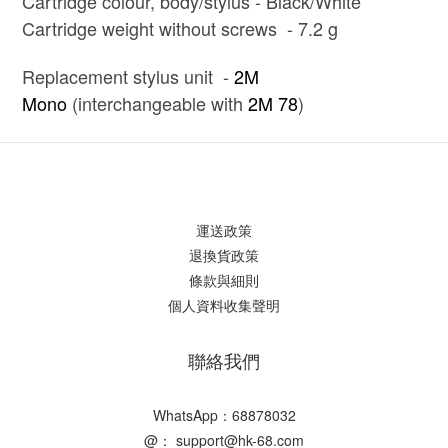
Cartridge colour, body/stylus - Black/White
Cartridge weight without screws - 7.2 g
Replacement stylus unit -
2M
Mono
(interchangeable with
2M 78
)
運送政策
退換貨政策
條款與細則
個人資料收集聲明
聯絡我們
WhatsApp：68878032
@： support@hk-68.com