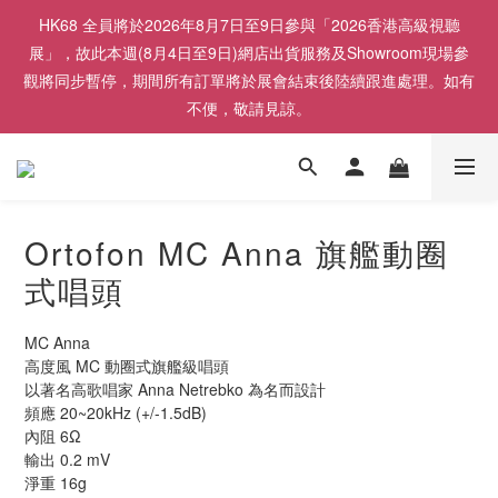
HK68 全員將於2026年8月7日至9日參與「2026香港高級視聽
展」，故此本週(8月4日至9日)網店出貨服務及Showroom現場參
觀將同步暫停，期間所有訂單將於展會結束後陸續跟進處理。如有
不便，敬請見諒。
Ortofon MC Anna 旗艦動圈
式唱頭
MC Anna
高度­風 MC 動圈式旗艦級唱頭
以著名高歌唱家 Anna Netrebko 為名而設計
頻應 20~20kHz (+/-1.5dB)
內阻 6Ω
輸出 0.2 mV
淨­重 16g