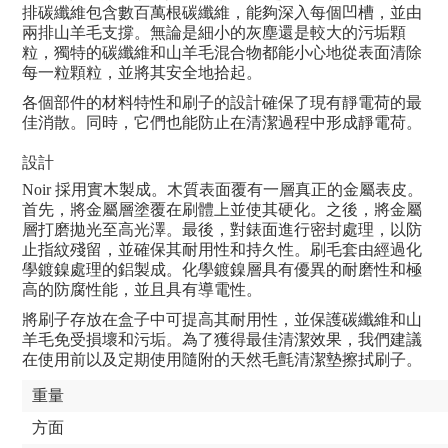
排碳纖維包含數百萬根碳纖維，能夠深入每個凹槽，並由
兩排山羊毛支撐。無論是細小的灰塵還是較大的污垢顆
粒，獨特的碳纖維和山羊毛混合物都能小心地從表面清除
每一粒顆粒，並將其安全地拾起。
各個部件的材料特性和刷子的設計確保了現有靜電荷的最
佳消散。同時，它們也能防止在清潔過程中形成靜電荷。
設計
Noir 採用實木製成。木質表面覆有一層真正的金屬表皮。
首先，將金屬層塗覆在刷體上並使其硬化。之後，將金屬
層打磨拋光至高光澤。最後，對錶面進行密封處理，以防
止指紋殘留，並確保其耐用性和持久性。刷毛套由經過化
學鍍鎳處理的鋁製成。化學鍍鎳層具有優異的耐磨性和極
高的防腐性能，並且具有導電性。
將刷子存放在盒子中可提高其耐用性，並保護碳纖維和山
羊毛免受損壞和污垢。為了獲得最佳清潔效果，我們建議
在使用前以及定期使用隨附的天然毛氈清潔墊擦拭刷子。
重量
方面