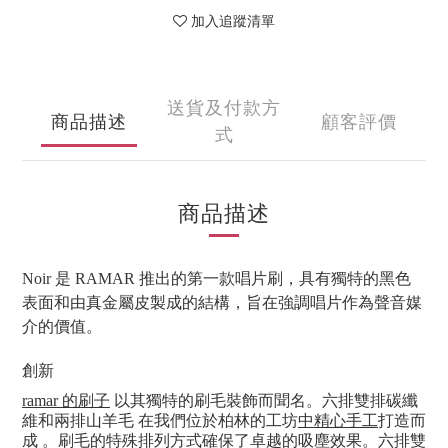
加入追蹤清單
送貨及付款方
商品描述
顧客評價
式
商品描述
Noir 是 RAMAR 推出的第一款唱片刷，具有獨特的黑色
表面和由真金屬皮製成的結構，旨在強調唱片作為聲音媒
介的價值。
創新
ramar 的刷子
以其獨特的刷毛裝飾而聞名。六排雙排碳纖
維和兩排山羊毛 在我們位於柏林的工坊
中精心手工
打造而
成 。刷毛的特殊排列方式確保了卓越的吸塵效果。六排雙