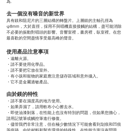
為.
去一個沒有噪音的新世界
具有鎂和阻尼片的三層結構的轉盤片。上層鎂的主軸孔徑為
φ8mm，大於直徑，採用不與唱機直接接觸的結構，盡可能消除
不必要的振動對唱頭的影響。音響室裡，書房裡，臥室裡。在您
最喜歡的空間盡情享受最高峰的聲音。
使用產品注意事項
・遠離火源。
・請不要使用化學品。
・請不要把它放在室外。
・有小孩和寵物的家庭應注意儲存區域和意外攝入。
・它不是金屬過敏產品。
由於鎂的特性
・請不要在濕度高的地方使用。
・如果弄濕了，請用軟布小心擦去水。
・即使油漆剝落，在性能上也沒有特別的問題，但如果您擔心，
請用記號筆或觸控筆進行修復。
・儘管我們非常注意，但在極少數情況下可能會看到划痕和凹痕
等痕跡。由於材料和製造環境的特殊性，在性能方面沒有問題。