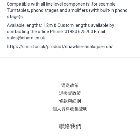
Compatible with all line level components, for example:
Turntables, phono stages and amplifiers (with built-in phono
stage)s
Available lengths: 1.2m & Custom lengths available by
contacting the office Phone: 01980 625700 Email:
sales@chord.co.uk
https://chord.co.uk/product/shawline-analogue-rca/
運送政策
退換貨政策
條款與細則
個人資料收集聲明
聯絡我們