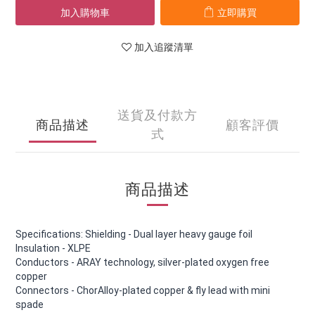
加入購物車
立即購買
加入追蹤清單
送貨及付款方
商品描述
顧客評價
式
商品描述
Specifications: Shielding - Dual layer heavy gauge foil
Insulation - XLPE
Conductors - ARAY technology, silver-plated oxygen free
copper
Connectors - ChorAlloy-plated copper & fly lead with mini
spade