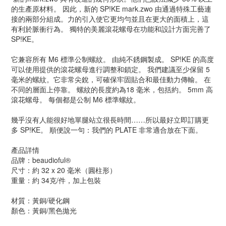
的生產原材料。 因此，新的 SP!KE mark.zwo 由通過特殊工藝連
接的兩部分組成。力的引入使它更均勻並且在更大的面積上，這
有利於脈衝行為。 獨特的美麗滾花螺母在功能和設計方面完善了
SP!KE。
它兼容所有 M6 標準公制螺紋。 由純不銹鋼製成。 SP!KE 的高度
可以使用提供的滾花螺母進行調整和鎖定。 我們建議至少保留 5
毫米的螺紋。它非常尖銳，可確保牢固貼合和最佳動力傳輸。 在
不同的層面上停靠。 螺紋的長度約為18 毫米，包括約。 5mm 高
滾花螺母。 每個都是公制 M6 標準螺紋。
幾乎沒有人能很好地單腿站立很長時間……所以最好立即訂購更
多 SP!KE。 順便說一句：我們的 PLATE 非常適合放在下面。
產品詳情
品牌：beaudioful®
尺寸：約 32 x 20 毫米（圓柱形）
重量：約 34克/件，加上包裝
材質：黃銅/硬化鋼
顏色：黃銅/黑色拋光